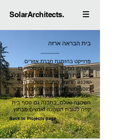
SolarArchitects.
בית הבראה ארזה
פרוייקט בהזמנת חברת אזורים.
מטרתו הפיכת הבניין ההיסטורי בו
ישב בית ההבראה למבנה ציבורי בלב
שוכנה חדשה, המבה משנות ה-30
מוסב משימושו המקורי למבנה ציבור
המכיל , סיפריה, מרכז חוגים לאנשי
השכונה ואולם, במבנה גם נוסף בית
קפה לטובת השכונה ואנשים מבחוץ.
Back to Projects page