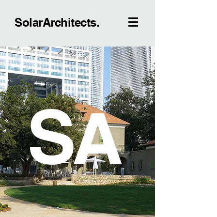
SolarArchitects.
S
A